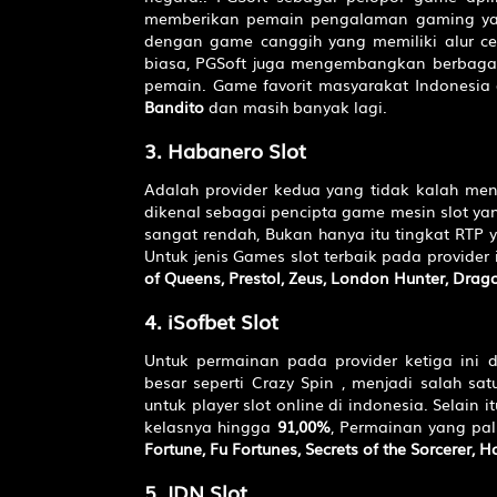
PLAY
memberikan pemain pengalaman gaming ya
78
Arang
dengan game canggih yang memiliki alur cer
Racing S... vs
79
Topi
biasa, PGSoft juga mengembangkan berbagai
i
Villarre...
16/08 22:00PM
pemain. Game favorit masyarakat Indonesia 
80
Arloji
Bandito
dan masih banyak lagi.
Racing
H
Santander
81
Tokong Te
3. Habanero Slot
W
Villarreal
82
Toko Kain
Adalah provider kedua yang tidak kalah mena
0.50
HDP
-0.50
-1.31
Odds
-1.13
dikenal sebagai pencipta game mesin slot y
83
Tiup Harm
sangat rendah, Bukan hanya itu tingkat RTP 
PLAY
Untuk jenis Games slot terbaik pada provider
84
Ayam Kal
of Queens, Prestol, Zeus, London Hunter, Drag
Parma Ca... vs
85
Tinta Ste
i
Cagliari
4. iSofbet Slot
23/08 01:45AM
86
Babi Huta
Untuk permainan pada provider ketiga ini 
H
Parma Calcio
besar seperti Crazy Spin , menjadi salah s
87
Badminto
untuk player slot online di indonesia. Selain 
W
Cagliari
kelasnya hingga
91,00%
, Permainan yang pal
88
Tinta
Fortune, Fu Fortunes, Secrets of the Sorcerer, H
0.00
HDP
0.00
-1.16
Odds
1.02
89
Baju Cina
5. IDN Slot
PLAY