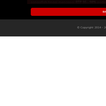
sangatlah tinggi mencapai
RTP 95 - 98%
pada 
197
Penjual Si
Taxi,Taksi
BA
198
Raja Kera 
Dokar - K
© Copyright 2014 - 
199
Pertapa - 
Rd Seta
200
Budak - Ik
- Limbuk
201
Putra Raja
Kaos - Rd
202
Kepala Pol
- Handuk -
203
Pedagang 
Buku - Ba
204
Pendekar 
Bantal - J