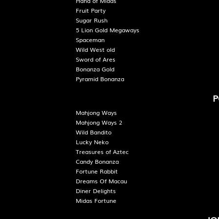
Hand of Midas
Fruit Party
163
Bertengka
PLAY
Sugar Rush
5 Lion Gold Megaways
164
Bertunan
Arsenal vs
Spaceman
i
Coventry...
165
Betulkan 
Wild West old
22/08 03:00AM
Sword of Ares
166
Biku Sung
Bonanza Gold
H
Arsenal
Pyramid Bonanza
167
Bir
W
Coventry City
P
168
Biscuit
-2.00
HDP
2.00
-1.02
Odds
-1.11
Mahjong Ways
169
Bocah Ra
Mahjong Ways 2
PLAY
Wild Bandito
170
Bola
Lucky Neko
Newcastl... vs
i
Liverpoo...
Treasures of Aztec
23/08 23:30PM
171
Setan - B
Candy Bonanza
Tangan - 
Fortune Rabbit
Newcastle
H
Dreams Of Macau
United
172
Orang Mat
Diner Delights
Sawi - Kaki
W
Liverpool
Midas Fortune
173
Dewi Bulan
0.25
HDP
-0.25
-1.07
Odds
-1.05