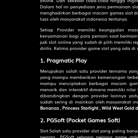
online. Dari sekedar coba-coba hingga ingin 
Dalam hal ini penyediaan jenis permainan sl
66
Anjing
Brentfor... vs
menghadirkan berbagai macam games slot dar
i
Tottenha...
67
Anjing
luas oleh masyarakat indonesia tentunya.
23/08 00:30AM
68
Tuli
Setiap Provider memiliki keunggulan m
H
Brentford
kenyamanan bagi para pemain saat bermain s
69
Anjing Ber
Tottenham
judi slot online yang sudah di pilih memiliki 
W
Hotspur
dirilis. Kelima provider game slot yang ada di 
70
Tukar Cinc
0.00
HDP
0.00
-1.28
Odds
1.11
1. Pragmatic Play
71
Anjing Me
PLAY
Merupakan salah satu provider ternama yan
72
Tukang Pu
yang mampu memberikan kemenangan terbesa
Porto vs
mampu menciptakan berbagai macam games
Alverca
73
Truk Milite
i
10/08
menarik dan interaktif dimana memiliki nilai 
00:00AM
dibandingkan dengan provider lainnya yait
74
Truk Bara
sudah sering di mainkan oleh masyarakat in
H
Porto
Bonanza , Princess Starlight , Wild West Gold d
75
Antar May
W
Alverca
2. PGSoft (Pocket Games Soft)
76
Anting-an
-2.00
HDP
2.00
1.03
Odds
-1.16
Slot Salah satu provider slot yang paling ba
77
Api
negara.. PGSoft sebagai pelopor game aplika