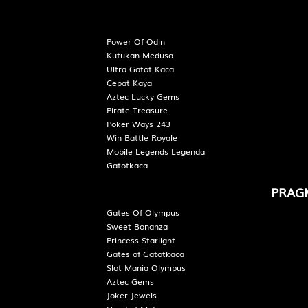
-1.25
HDP
1.25
-1.09
Odds
-1.03
151
Berjalan
PLAY
Power Of Odin
152
Berjudi
Alaves vs
Kutukan Medusa
Getafe
i
Ultra Gatot Kaca
153
Berkabun
16/08
22:00PM
Cepat Kaya
Aztec Lucky Gems
154
Berkasih-
H
Alaves
Pirate Treasure
155
Berkelahi
Poker Ways 243
W
Getafe
Win Battle Royale
156
Berkelahi
Mobile Legends Legenda
-0.25
HDP
0.25
1.02
Odds
-1.16
Gatotkaca
157
Berkencan
PLAY
PRAGM
158
Berkokok
Marseill... vs
Gates Of Olympus
i
Strasbou...
159
Berlomba
Sweet Bonanza
22/08 01:45AM
Princess Starlight
160
Bersiul
Gates of Gatotkaca
H
Marseille
Slot Mania Olympus
161
Bertapa
Aztec Gems
W
Strasbourg
Joker Jewels
162
Bertemu S
-1.00
HDP
1.00
1.08
Odds
-1.26