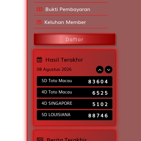
Bukti Pembayaran
Keluhan Member
Daftar
Hasil Terakhir
08 Agustus 2026
5D Toto Macau
8
3
6
0
4
4D Toto Macau
6
5
2
5
Lens vs Auxerre
i
22/08 22:15PM
4D SINGAPORE
5
1
0
2
H
Lens
5D LOUISIANA
8
8
7
4
6
W
Auxerre
-1.00
HDP
1.00
1.07
Odds
-1.23
Berita Terakhir