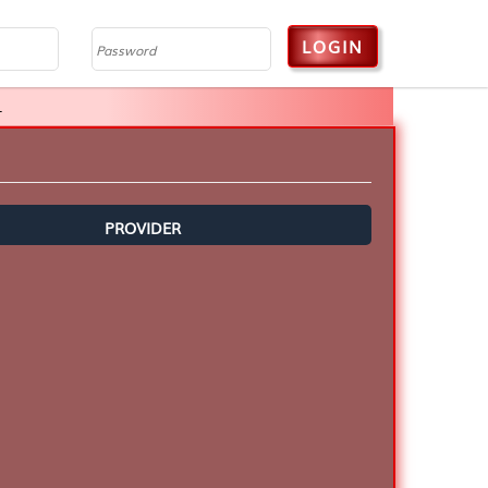
LOGIN
PROVIDER