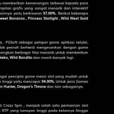
mpu memberikan kemenangan terbesar kepada para
ilan grafis yang sangat menarik dan interaktif
lainnya yaitu berkisaran
97.00%.
Berikut beberapa
weet Bonanza , Princess Starlight , Wild West Gold
.. PGSoft sebagai pelopor game aplikasi seluler,
idak pernah berhenti mengesankan dengan game
mbangkan berbagai fitur menarik untuk memberikan
Neko, Wild Bandito
dan masih banyak lagi.
ebagai pencipta game mesin slot yang mudah untuk
p tinggi yaitu mencapai
94.00%
, Untuk jenis Games
on Hunter, Dragon's Throne
dan lain sebagainya.
 Crazy Spin , menjadi salah satu permainan slot
iki RTP yang lumayan tinggi pada kelasnya hingga