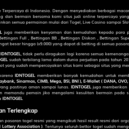
ine Terpercaya di Indonesia. Dengan menyediakan berbagai mac
ung dan bermain bersama kami situs judi online terpercaya 
kan semua permainan mulai dari Togel, Live Casino sampai Slo
L
juga memberikan kenyaman dan kemudahan kepada para pem
ettingan Full , Bettingan BB , Bettingan Diskon , Bettingan Su
ngat besar hingga (x9.000) yang dapat di betting di semua pasara
i
IDNTOGEL
, tidak perlu diragukan lagi karena semua kemenanga
OGEL
sudah terbilang lama dalam dunia perjudian pada tahun 2019
n slot yang sudah mempercayakan situs kami sebagai situs yang
 karena
IDNTOGEL
memberikan banyak kemudahan untuk member
Maybank, Sinarmas, CIMB, Mega, BSI, BNI ), E-Wallet ( DANA, OVO,
 yang pastinya aman sampai lunas.
IDNTOGEL
juga memberikan 
 memandu pemain jika mengalami kesulitan bermain pada sit
ya
IDNTOGEL
dan Terlengkap
pasaran togel resmi yang mengikuti hasil result resmi dari organ
 Lottery Association )
. Tentunya seluruh bettor togel sudah men