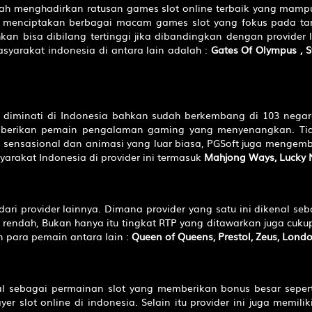
dah menghadirkan ratusan games slot online terbaik yang ma
menciptakan berbagai macam games slot yang fokus pada tamp
kan bisa dibilang tertinggi jika dibandingkan dengan provider 
syarakat indonesia di antara lain adalah :
Gates Of Olympus , S
k diminati di Indonesia bahkan sudah berkembang di 103 negara
 memberikan pemain pengalaman gaming yang menyenangkan. T
ang sensasional dan animasi yang luar biasa, PGSoft juga menge
rakat Indonesia di provider ini termasuk
Mahjong Ways, Lucky 
dari provider lainnya. Dimana provider yang satu ini dikenal s
endah, Bukan hanya itu tingkat RTP yang ditawarkan juga cuku
an para pemain antara lain :
Queen of Queens, Prestol, Zeus, Lond
al sebagai permainan slot yang memberikan bonus besar seperti
er slot online di indonesia. Selain itu provider ini juga memil