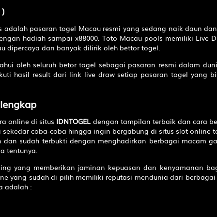
 )
s adalah pasaran togel Macau resmi yang sedang naik daun dan ba
gan hadiah sampai x88000. Toto Macau pools memiliki Live Dra
ipercaya dan banyak dilirik oleh bettor togel.
ahui oleh seluruh betor togel sebagai pasaran resmi dalam dun
i hasil result dari link live draw setiap pasaran togel yang b
rlengkap
a online di situs
IDNTOGEL
dengan tampilan terbaik dan cara b
sekedar coba-coba hingga ingin bergabung di situs slot online t
n dan sudah terbukti dengan menghadirkan berbagai macam game
a tentunya.
sing yang memberikan jaminan kepuasan dan kenyamanan bagi 
line yang sudah di pilih memiliki reputasi mendunia dari berbagai 
 adalah :