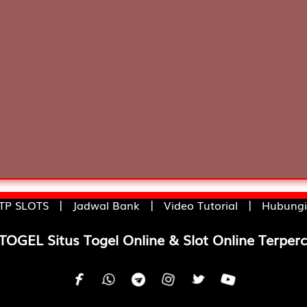
|
|
|
TP SLOTS
Jadwal Bank
Video Tutorial
Hubungi
TOGEL Situs Togel Online & Slot Online Terperc