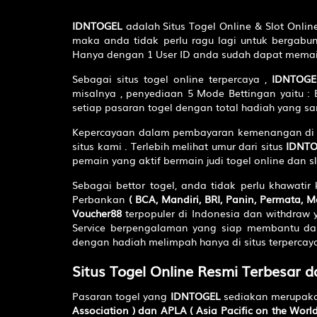
H
Celta Vigo
IDNTOGEL
adalah Situs Togel Online & Slot Onl
maka anda tidak perlu ragu lagi untuk bergab
W
Osasuna
Hanya dengan 1 User ID anda sudah dapat memain
-0.50
HDP
0.50
1.06
Odds
-1.21
Sebagai situs togel online terpercaya ,
IDNTOGE
misalnya , penyediaan 5 Mode Bettingan yaitu : B
PLAY
setiap pasaran togel dengan total hadiah yang sa
Paris Sa... vs Aston Vi...
i
Kepercayaan dalam pembayaran kemenangan d
13/08 02:00AM
situs kami . Terlebih melihat umur dari situs
IDNT
pemain yang aktif bermain judi togel online da
H
Paris Saint Germain
Sebagai bettor togel, anda tidak perlu khawatir
W
Aston Villa
Perbankan
( BCA, Mandiri, BRI, Panin, Permata, 
-0.75
HDP
0.75
-1.11
Odds
-1.02
Voucher88
terpopuler di Indonesia dan withdraw
Service berpengalaman yang siap membantu dan
PLAY
dengan hadiah melimpah hanya di situs terperca
Situs Togel Online Resmi Terbesar 
Bayern M... vs VfB Stut...
i
29/08 01:30AM
Pasaran togel yang
IDNTOGEL
sediakan merupakan 
H
Bayern Munchen
Association ) dan APLA ( Asia Pacific on the World