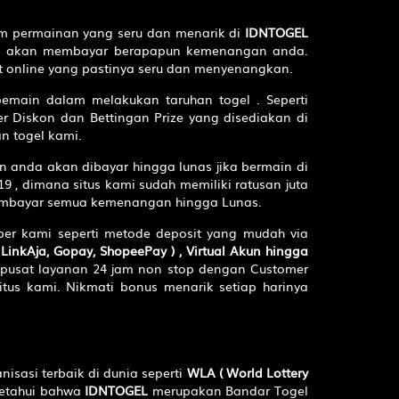
am permainan yang seru dan menarik di
IDNTOGEL
yang akan membayar berapapun kemenangan anda.
t online yang pastinya seru dan menyenangkan.
ain dalam melakukan taruhan togel . Seperti
per Diskon dan Bettingan Prize yang disediakan di
n togel kami.
n anda akan dibayar hingga lunas jika bermain di
 , dimana situs kami sudah memiliki ratusan juta
 membayar semua kemenangan hingga Lunas.
 kami seperti metode deposit yang mudah via
 LinkAja, Gopay, ShopeePay ) , Virtual Akun hingga
pusat layanan 24 jam non stop dengan Customer
us kami. Nikmati bonus menarik setiap harinya
isasi terbaik di dunia seperti
WLA ( World Lottery
getahui bahwa
IDNTOGEL
merupakan Bandar Togel