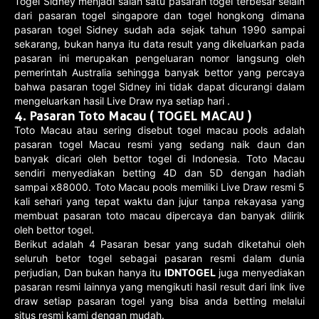
Togel Sidney menjadi salah satu pasaran togel terbesar selain
dari pasaran togel singapore dan togel hongkong dimana
pasaran togel Sidney sudah ada sejak tahun 1990 sampai
sekarang, bukan hanya itu data result yang dikeluarkan pada
pasaran ini merupakan pengeluaran nomor langsung oleh
pemerintah Australia sehingga banyak bettor yang percaya
bahwa pasaran togel Sidney ini tidak dapat dicurangi dalam
mengeluarkan hasil Live Draw nya setiap hari .
4. Pasaran Toto Macau ( TOGEL MACAU )
Toto Macau atau sering disebut togel macau pools adalah
pasaran togel Macau resmi yang sedang naik daun dan
banyak dicari oleh bettor togel di Indonesia. Toto Macau
sendiri menyediakan betting 4D dan 5D dengan hadiah
sampai x88000. Toto Macau pools memiliki Live Draw resmi 5
kali sehari yang tepat waktu dan jujur tanpa rekayasa yang
membuat pasaran toto macau dipercaya dan banyak dilirik
oleh bettor togel.
Berikut adalah 4 Pasaran besar yang sudah diketahui oleh
seluruh betor togel sebagai pasaran resmi dalam dunia
perjudian, Dan bukan hanya itu
IDNTOGEL
juga menyediakan
pasaran resmi lainnya yang mengikuti hasil result dari link live
draw setiap pasaran togel yang bisa anda betting melalui
situs resmi kami dengan mudah.