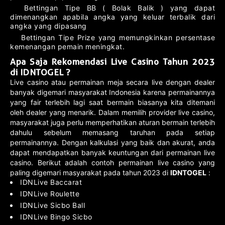
Bettingan Tipe BB ( Bolak Balik ) yang dapat
dimenangkan apabila angka yang keluar terbalik dari
angka yang dipasang
Bettingan Tipe Prize yang memungkinkan persentase
kemenangan pemain meningkat.
Apa Saja Rekomendasi Live Casino Tahun 2023
di IDNTOGEL ?
Live casino atau permainan meja secara live dengan dealer
banyak digemari masyarakat Indonesia karena permainannya
yang fair terlebih lagi saat bermain biasanya kita ditemani
oleh dealer yang menarik. Dalam memilih provider live casino,
masyarakat juga perlu memperhatikan aturan bermain terlebih
dahulu sebelum memasang taruhan pada setiap
permainannya. Dengan kalkulasi yang baik dan akurat, anda
dapat mendapatkan banyak keuntungan dari permainan live
casino. Berikut adalah contoh permainan live casino yang
paling digemari masyarakat pada tahun 2023 di
IDNTOGEL
:
IDNLive Baccarat
IDNLive Roulette
IDNLive Sicbo Ball
IDNLive Bingo Sicbo