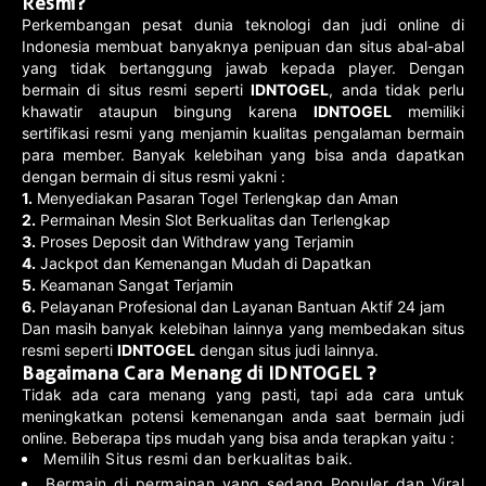
Resmi?
Perkembangan pesat dunia teknologi dan judi online di
Indonesia membuat banyaknya penipuan dan situs abal-abal
yang tidak bertanggung jawab kepada player. Dengan
bermain di situs resmi seperti
IDNTOGEL
, anda tidak perlu
khawatir ataupun bingung karena
IDNTOGEL
memiliki
sertifikasi resmi yang menjamin kualitas pengalaman bermain
para member. Banyak kelebihan yang bisa anda dapatkan
dengan bermain di situs resmi yakni :
1.
Menyediakan Pasaran Togel Terlengkap dan Aman
2.
Permainan Mesin Slot Berkualitas dan Terlengkap
3.
Proses Deposit dan Withdraw yang Terjamin
4.
Jackpot dan Kemenangan Mudah di Dapatkan
5.
Keamanan Sangat Terjamin
6.
Pelayanan Profesional dan Layanan Bantuan Aktif 24 jam
Dan masih banyak kelebihan lainnya yang membedakan situs
resmi seperti
IDNTOGEL
dengan situs judi lainnya.
Bagaimana Cara Menang di IDNTOGEL ?
Tidak ada cara menang yang pasti, tapi ada cara untuk
meningkatkan potensi kemenangan anda saat bermain judi
online. Beberapa tips mudah yang bisa anda terapkan yaitu :
Memilih Situs resmi dan berkualitas baik.
Bermain di permainan yang sedang Populer dan Viral