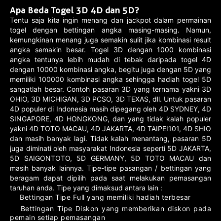
Apa Beda Togel 3D 4D dan 5D?
Tentu saja kita ingin menang dan jackpot dalam permainan
togel dengan bettingan angka masing-masing. Namun,
kemungkinan menang juga semakin sulit jika kombinasi result
angka semakin besar. Togel 3D dengan 1000 kombinasi
angka tentunya lebih mudah di tebak daripada togel 4D
dengan 10000 kombinasi angka, begitu juga dengan 5D yang
memiliki 100000 kombinasi angka sehingga hadiah togel 5D
sangatlah besar. Contoh pasaran 3D yang ternama yakni 3D
OHIO, 3D MICHIGAN, 3D PCSO, 3D TEXAS, dll. Untuk pasaran
4D populer di Indonesia masih dipegang oleh 4D SYDNEY, 4D
SINGAPORE, 4D HONGKONG, dan yang tidak kalah populer
yakni 4D TOTO MACAU, 4D JAKARTA, 4D TAIPEI101, 4D SHIO
dan masih banyak lagi. Tidak kalah menantang, pasaran 5D
juga diminati oleh masyarakat Indonesia seperti 5D JAKARTA,
5D SAIGONTOTO, 5D GERMANY, 5D TOTO MACAU dan
masih banyak lainnya. Tipe-tipe pasangan / bettingan yang
beragam dapat dipilih pada saat melakukan pemasangan
taruhan anda. Tipe yang dimaksud antara lain :
Bettingan Tipe Full yang memiliki hadiah terbesar
Bettingan Tipe Diskon yang memberikan diskon pada
pemain setiap pemasangan