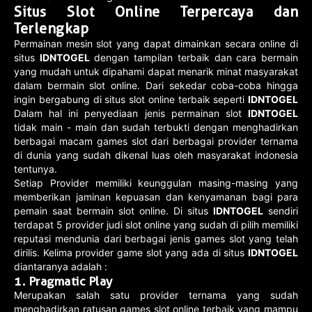
Situs Slot Online Terpercaya dan
Terlengkap
Permainan mesin slot yang dapat dimainkan secara online di
situs
IDNTOGEL
dengan tampilan terbaik dan cara bermain
yang mudah untuk dipahami dapat menarik minat masyarakat
dalam bermain slot online. Dari sekedar coba-coba hingga
ingin bergabung di situs slot online terbaik seperti
IDNTOGEL
Dalam hal ini penyediaan jenis permainan slot
IDNTOGEL
tidak main - main dan sudah terbukti dengan menghadirkan
berbagai macam games slot dari berbagai provider ternama
di dunia yang sudah dikenal luas oleh masyarakat indonesia
tentunya.
Setiap Provider memiliki keunggulan masing-masing yang
memberikan jaminan kepuasan dan kenyamanan bagi para
pemain saat bermain slot online. Di situs
IDNTOGEL
sendiri
terdapat 5 provider judi slot online yang sudah di pilih memiliki
reputasi mendunia dari berbagai jenis games slot yang telah
dirilis. Kelima provider game slot yang ada di situs
IDNTOGEL
diantaranya adalah :
1. Pragmatic Play
Merupakan salah satu provider ternama yang sudah
menghadirkan ratusan games slot online terbaik yang mampu