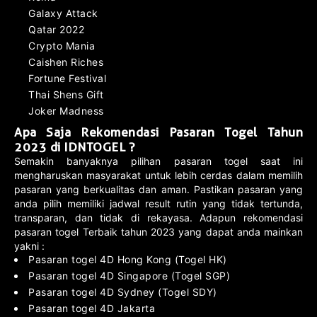
Galaxy Attack
Qatar 2022
Crypto Mania
Caishen Riches
Fortune Festival
Thai Shens Gift
Joker Madness
Apa Saja Rekomendasi Pasaran Togel Tahun
2023 di IDNTOGEL ?
Semakin banyaknya pilihan pasaran togel saat ini
mengharuskan masyarakat untuk lebih cerdas dalam memilih
pasaran yang berkualitas dan aman. Pastikan pasaran yang
anda pilih memiliki jadwal result rutin yang tidak tertunda,
transparan, dan tidak di rekayasa. Adapun rekomendasi
pasaran togel Terbaik tahun 2023 yang dapat anda mainkan
yakni :
Pasaran togel 4D Hong Kong (Togel HK)
Pasaran togel 4D Singapore (Togel SGP)
Pasaran togel 4D Sydney (Togel SDY)
Pasaran togel 4D Jakarta