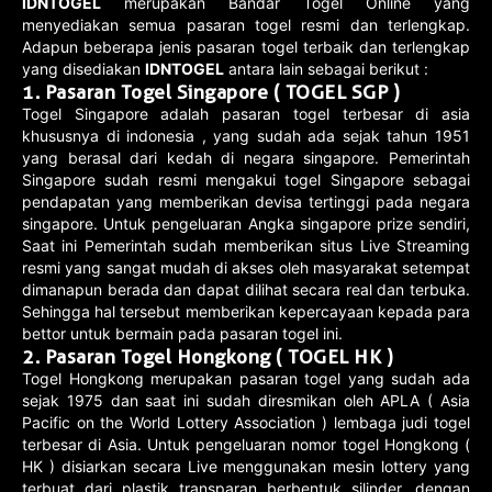
IDNTOGEL
merupakan Bandar Togel Online yang
menyediakan semua pasaran togel resmi dan terlengkap.
Adapun beberapa jenis pasaran togel terbaik dan terlengkap
yang disediakan
IDNTOGEL
antara lain sebagai berikut :
1.
Pasaran Togel Singapore ( TOGEL SGP )
Togel Singapore adalah pasaran togel terbesar di asia
khususnya di indonesia , yang sudah ada sejak tahun 1951
yang berasal dari kedah di negara singapore. Pemerintah
Singapore sudah resmi mengakui togel Singapore sebagai
pendapatan yang memberikan devisa tertinggi pada negara
singapore. Untuk pengeluaran Angka singapore prize sendiri,
Saat ini Pemerintah sudah memberikan situs Live Streaming
resmi yang sangat mudah di akses oleh masyarakat setempat
dimanapun berada dan dapat dilihat secara real dan terbuka.
Sehingga hal tersebut memberikan kepercayaan kepada para
bettor untuk bermain pada pasaran togel ini.
2.
Pasaran Togel Hongkong ( TOGEL HK )
Togel Hongkong merupakan pasaran togel yang sudah ada
sejak 1975 dan saat ini sudah diresmikan oleh APLA ( Asia
Pacific on the World Lottery Association ) lembaga judi togel
terbesar di Asia. Untuk pengeluaran nomor togel Hongkong (
HK ) disiarkan secara Live menggunakan mesin lottery yang
terbuat dari plastik transparan berbentuk silinder, dengan