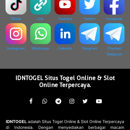
Tiktok
Link
Youtube
Twitter
Facebook
Instagram
Whatsapp
Linkedin
Telegram
Channel
Telegram
IDNTOGEL Situs Togel Online & Slot
Online Terpercaya.
IDNTOGEL
adalah Situs Togel Online & Slot Online Terpercaya
di Indonesia. Dengan menyediakan berbagai macam