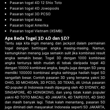
Pasaran togel 4D 12 Shio Toto
Pasaran togel 4D Jowopools
Pasaran togel 3D PCSO
Pasaran togel Asia
Pasaran togel Amerika
Pasaran togel Vietnam (XSMB)
Apa Beda Togel 3D 4D dan 5D?
Tentu saja kita ingin menang dan jackpot dalam permainan
togel dengan bettingan angka masing-masing. Namun,
kemungkinan menang juga semakin sulit jika kombinasi result
angka semakin besar. Togel 3D dengan 1000 kombinasi
angka tentunya lebih mudah di tebak daripada togel 4D
dengan 10000 kombinasi angka, begitu juga dengan 5D yang
memiliki 100000 kombinasi angka sehingga hadiah togel 5D
sangatlah besar. Contoh pasaran 3D yang ternama yakni 3D
OHIO, 3D MICHIGAN, 3D PCSO, 3D TEXAS, dll. Untuk pasaran
4D populer di Indonesia masih dipegang oleh 4D SYDNEY, 4D
SINGAPORE, 4D HONGKONG, dan yang tidak kalah populer
yakni 4D TOTO MACAU, 4D JAKARTA, 4D TAIPEI101, 4D SHIO
dan masih banyak lagi. Tidak kalah menantang, pasaran 5D
juga diminati oleh masyarakat Indonesia seperti 5D JAKARTA,