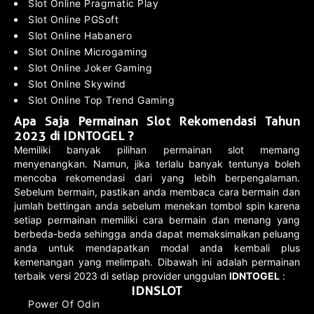
Slot Online Pragmatic Play
Slot Online PGSoft
Slot Online Habanero
Slot Online Microgaming
Slot Online Joker Gaming
Slot Online Skywind
Slot Online Top Trend Gaming
Apa Saja Permainan Slot Rekomendasi Tahun
2023 di IDNTOGEL ?
Memiliki banyak pilihan permainan slot memang
menyenangkan. Namun, jika terlalu banyak tentunya boleh
mencoba rekomendasi dari yang lebih berpengalaman.
Sebelum bermain, pastikan anda membaca cara bermain dan
jumlah bettingan anda sebelum menekan tombol spin karena
setiap permainan memiliki cara bermain dan menang yang
berbeda-beda sehingga anda dapat memaksimalkan peluang
anda untuk mendapatkan modal anda kembali plus
kemenangan yang melimpah. Dibawah ini adalah permainan
terbaik versi 2023 di setiap provider unggulan
IDNTOGEL
:
IDNSLOT
Power Of Odin