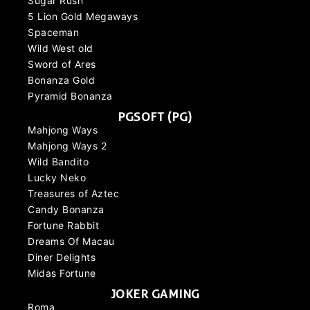
Sugar Rush
5 Lion Gold Megaways
Spaceman
Wild West old
Sword of Ares
Bonanza Gold
Pyramid Bonanza
PGSOFT (PG)
Mahjong Ways
Mahjong Ways 2
Wild Bandito
Lucky Neko
Treasures of Aztec
Candy Bonanza
Fortune Rabbit
Dreams Of Macau
Diner Delights
Midas Fortune
JOKER GAMING
Roma