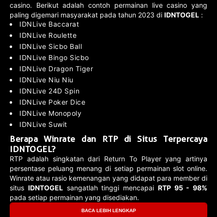
casino. Berikut adalah contoh permainan live casino yang
paling digemari masyarakat pada tahun 2023 di
IDNTOGEL
:
IDNLive Baccarat
IDNLive Roulette
IDNLive Sicbo Ball
IDNLive Bingo Sicbo
IDNLive Dragon Tiger
IDNLive Niu Niu
IDNLive 24D Spin
IDNLive Poker Dice
IDNLive Monopoly
IDNLive Suwit
Berapa Winrate dan RTP di Situs Terpercaya
IDNTOGEL?
RTP adalah singkatan dari Return To Player yang artinya
persentase peluang menang di setiap permainan slot online.
Winrate atau rasio kemenangan yang didapat para member di
situs
IDNTOGEL
sangatlah tinggi mencapai
RTP 95 - 98%
pada setiap permainan yang disediakan.
BACA LEBIH LENGKAP