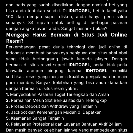
dan baris yang sudah disediakan dengan nominal bet yang
bisa anda tentukan sendiri. Di
IDNTOGEL
, bet terkecil yaitu
100 dan dengan super diskon, anda hanya perlu saldo
sebanyak 34 rupiah untuk betting di berbagai pasaran
dengan angka favorit anda. Sangat menarik bukan?
Mengapa Harus Bermain di Situs Judi Online
Resmi?
Perkembangan pesat dunia teknologi dan judi online di
Indonesia membuat banyaknya penipuan dan situs abal-abal
yang tidak bertanggung jawab kepada player. Dengan
bermain di situs resmi seperti
IDNTOGEL
, anda tidak perlu
khawatir ataupun bingung karena
IDNTOGEL
memiliki
sertifikasi resmi yang menjamin kualitas pengalaman bermain
para member. Banyak kelebihan yang bisa anda dapatkan
dengan bermain di situs resmi yakni :
1.
Menyediakan Pasaran Togel Terlengkap dan Aman
2.
Permainan Mesin Slot Berkualitas dan Terlengkap
3.
Proses Deposit dan Withdraw yang Terjamin
4.
Jackpot dan Kemenangan Mudah di Dapatkan
5.
Keamanan Sangat Terjamin
6.
Pelayanan Profesional dan Layanan Bantuan Aktif 24 jam
Dan masih banyak kelebihan lainnya yang membedakan situs