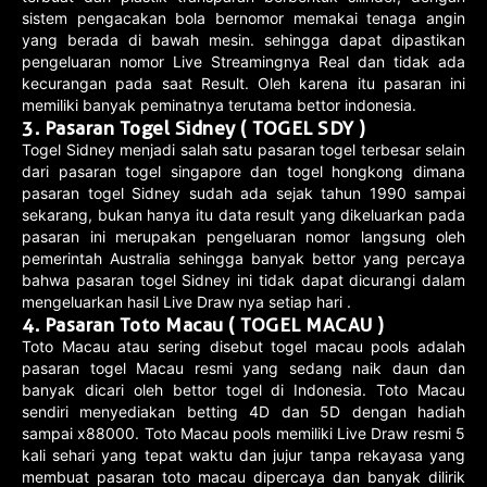
sistem pengacakan bola bernomor memakai tenaga angin
yang berada di bawah mesin. sehingga dapat dipastikan
pengeluaran nomor Live Streamingnya Real dan tidak ada
kecurangan pada saat Result. Oleh karena itu pasaran ini
memiliki banyak peminatnya terutama bettor indonesia.
3. Pasaran Togel Sidney ( TOGEL SDY )
Togel Sidney menjadi salah satu pasaran togel terbesar selain
dari pasaran togel singapore dan togel hongkong dimana
pasaran togel Sidney sudah ada sejak tahun 1990 sampai
sekarang, bukan hanya itu data result yang dikeluarkan pada
pasaran ini merupakan pengeluaran nomor langsung oleh
pemerintah Australia sehingga banyak bettor yang percaya
bahwa pasaran togel Sidney ini tidak dapat dicurangi dalam
mengeluarkan hasil Live Draw nya setiap hari .
4. Pasaran Toto Macau ( TOGEL MACAU )
Toto Macau atau sering disebut togel macau pools adalah
pasaran togel Macau resmi yang sedang naik daun dan
banyak dicari oleh bettor togel di Indonesia. Toto Macau
sendiri menyediakan betting 4D dan 5D dengan hadiah
sampai x88000. Toto Macau pools memiliki Live Draw resmi 5
kali sehari yang tepat waktu dan jujur tanpa rekayasa yang
membuat pasaran toto macau dipercaya dan banyak dilirik