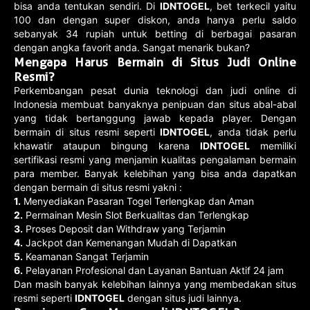
bisa anda tentukan sendiri. Di
IDNTOGEL
, bet terkecil yaitu
100 dan dengan super diskon, anda hanya perlu saldo
sebanyak 34 rupiah untuk betting di berbagai pasaran
dengan angka favorit anda. Sangat menarik bukan?
Mengapa Harus Bermain di Situs Judi Online
Resmi?
Perkembangan pesat dunia teknologi dan judi online di
Indonesia membuat banyaknya penipuan dan situs abal-abal
yang tidak bertanggung jawab kepada player. Dengan
bermain di situs resmi seperti
IDNTOGEL
, anda tidak perlu
khawatir ataupun bingung karena
IDNTOGEL
memiliki
sertifikasi resmi yang menjamin kualitas pengalaman bermain
para member. Banyak kelebihan yang bisa anda dapatkan
dengan bermain di situs resmi yakni :
1.
Menyediakan Pasaran Togel Terlengkap dan Aman
2.
Permainan Mesin Slot Berkualitas dan Terlengkap
3.
Proses Deposit dan Withdraw yang Terjamin
4.
Jackpot dan Kemenangan Mudah di Dapatkan
5.
Keamanan Sangat Terjamin
6.
Pelayanan Profesional dan Layanan Bantuan Aktif 24 jam
Dan masih banyak kelebihan lainnya yang membedakan situs
resmi seperti
IDNTOGEL
dengan situs judi lainnya.