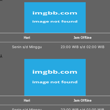
Hari
Jam Offline
Senin s/d Minggu
23:00 WIB s/d 02:00 WIB
Â
Hari
Jam Offline
Senin s/d Minggu
23:00 WIB s/d 01:00 WIB