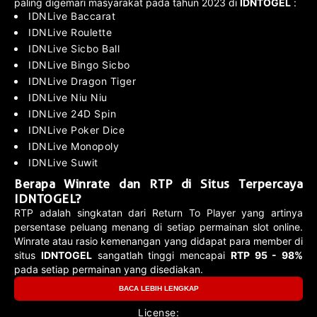
paling digemari masyarakat pada tahun 2023 di
IDNTOGEL
:
IDNLive Baccarat
IDNLive Roulette
IDNLive Sicbo Ball
IDNLive Bingo Sicbo
IDNLive Dragon Tiger
IDNLive Niu Niu
IDNLive 24D Spin
IDNLive Poker Dice
IDNLive Monopoly
IDNLive Suwit
Berapa Winrate dan RTP di Situs Terpercaya
IDNTOGEL?
RTP adalah singkatan dari Return To Player yang artinya
persentase peluang menang di setiap permainan slot online.
Winrate atau rasio kemenangan yang didapat para member di
situs
IDNTOGEL
sangatlah tinggi mencapai
RTP 95 - 98%
pada setiap permainan yang disediakan.
BACA LEBIH LENGKAP
License: