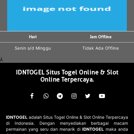
Hari
Jam Offline
Senin s/d Minggu
Tidak Ada Offline
Â
IDNTOGEL Situs Togel Online & Slot
Online Terpercaya.
IDNTOGEL
adalah Situs Togel Online & Slot Online Terpercaya
di Indonesia. Dengan menyediakan berbagai macam
permainan yang seru dan menarik di
IDNTOGEL
maka anda