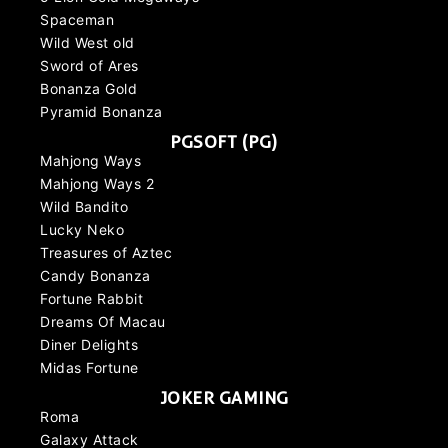
Spaceman
Wild West old
Sword of Ares
Bonanza Gold
Pyramid Bonanza
PGSOFT (PG)
Mahjong Ways
Mahjong Ways 2
Wild Bandito
Lucky Neko
Treasures of Aztec
Candy Bonanza
Fortune Rabbit
Dreams Of Macau
Diner Delights
Midas Fortune
JOKER GAMING
Roma
Galaxy Attack