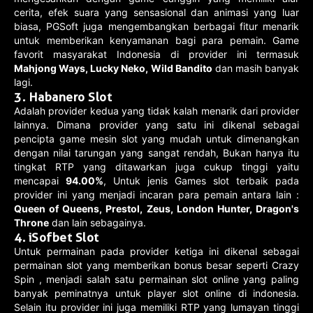
cerita, efek suara yang sensasional dan animasi yang luar
biasa, PGSoft juga mengembangkan berbagai fitur menarik
untuk memberikan kenyamanan bagi para pemain. Game
favorit masyarakat Indonesia di provider ini termasuk
Mahjong Ways, Lucky Neko, Wild Bandito
dan masih banyak
lagi.
3. Habanero Slot
Adalah provider kedua yang tidak kalah menarik dari provider
lainnya. Dimana provider yang satu ini dikenal sebagai
pencipta game mesin slot yang mudah untuk dimenangkan
dengan nilai tarungan yang sangat rendah, Bukan hanya itu
tingkat RTP yang ditawarkan juga cukup tinggi yaitu
mencapai
94.00%
, Untuk jenis Games slot terbaik pada
provider ini yang menjadi incaran para pemain antara lain :
Queen of Queens, Prestol, Zeus, London Hunter, Dragon's
Throne
dan lain sebagainya.
4. iSofbet Slot
Untuk permainan pada provider ketiga ini dikenal sebagai
permainan slot yang memberikan bonus besar seperti Crazy
Spin , menjadi salah satu permainan slot online yang paling
banyak peminatnya untuk player slot online di indonesia.
Selain itu provider ini juga memiliki RTP yang lumayan tinggi