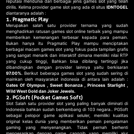
reputasi mendunia dari berbagai jenis games slot yang telah
dirilis. Kelima provider game slot yang ada di situs
IDNTOGEL
diantaranya adalah :
1. Pragmatic Play
Merupakan salah satu provider ternama yang sudah
menghadirkan ratusan games slot online terbaik yang mampu
memberikan kemenangan terbesar kepada para pemain.
Bukan hanya itu Pragmatic Play mampu menciptakan
berbagai macam games slot yang fokus pada tampilan grafis
yang sangat menarik dan interaktif dimana memiliki nilai RTP
yang cukup tinggi, Bahkan bisa dibilang tertinggi jika
dibandingkan dengan provider lainnya yaitu berkisaran
97.00%.
Berikut beberapa games slot yang sudah sering di
mainkan oleh masyarakat indonesia di antara lain adalah :
Gates Of Olympus , Sweet Bonanza , Princess Starlight ,
Wild West Gold dan Joker Jewels.
2. PGSoft (Pocket Games Soft)
Slot Salah satu provider slot yang paling banyak diminati di
Indonesia bahkan sudah berkembang di 103 negara.. PGSoft
sebagai pelopor game aplikasi seluler, memiliki kualitas
original kelas dunia yang memberikan pemain pengalaman
gaming yang menyenangkan. Tidak pernah berhenti
mengesankan dengan game canggih yang memiliki alur