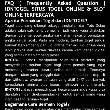
FAQ ( Frequently Asked Question )
IDNTOGEL SITUS TOGEL ONLINE & SLOT
ONLINE TERPERCAYA
Apa itu Permainan Togel dan IDNTOGEL?
Togel atau yang dikenal sebagai singkatan dari Toto Gelap
adalah salah satu jenis permainan judi yang yang dilakukan
dengan cara menebak angka yang akan keluar di pemutaran
angka keluar acak. Pada era modern, taruhan togel sendiri
banyak berkembang dari judi offline menjadi judi online yang
lebih praktis dan mudah diakses karena kemudahan digital
yang semakin berkembang pesat.
IDNTOGEL
sendiri merupakan salah satu platform yang
menyediakan taruhan togel bagi para pemain yang ingin
memasang taruhan secara online dan praktis. Tentunya
dengan sistem yang canggih dan aman, kemudahan deposit
dan withdraw, layanan bantuan yang aktif 24/7 dan banyak
kemudahan lainnya plus bonus melimpah yang menarik,
IDNTOGEL
dapat menjadi situs kesayangan anda yang bisa
diandalkan dan direkomendasikan untuk semua orang yang
ingin pasang taruhan togel.
Bagaimana Cara Bermain Togel?
Pada togel online, variasi atau cara memasang togel semakin