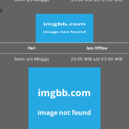
Â
Hari
Jam Offline
Senin s/d Minggu
23:00 WIB s/d 03:00 WIB