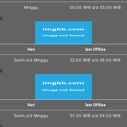
Minggu
00:00 WIB s/d 05:00 WIB
Â
Hari
Jam Offline
Senin s/d Minggu
22:00 WIB s/d 06:00 WIB
Â
Hari
Jam Offline
Senin s/d Minggu
01:30 WIB s/d 04:00 WIB
Â