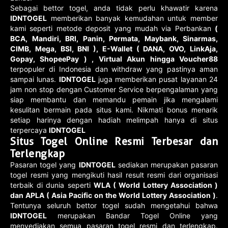
Sebagai bettor togel, anda tidak perlu khawatir karena
IDNTOGEL
memberikan banyak kemudahan untuk member
kami seperti metode deposit yang mudah via Perbankan
(
BCA, Mandiri, BRI, Panin, Permata, Maybank, Sinarmas,
CIMB, Mega, BSI, BNI ), E-Wallet ( DANA, OVO, LinkAja,
Gopay, ShopeePay ) , Virtual Akun hingga Voucher88
terpopuler di Indonesia dan withdraw yang pastinya aman
sampai lunas.
IDNTOGEL
juga memberikan pusat layanan 24
jam non stop dengan Customer Service berpengalaman yang
siap membantu dan memandu pemain jika mengalami
kesulitan bermain pada situs kami. Nikmati bonus menarik
setiap harinya dengan hadiah melimpah hanya di situs
terpercaya
IDNTOGEL
Situs Togel Online Resmi Terbesar dan
Terlengkap
Pasaran togel yang
IDNTOGEL
sediakan merupakan pasaran
togel resmi yang mengikuti hasil result resmi dari organisasi
terbaik di dunia seperti
WLA ( World Lottery Association )
dan APLA ( Asia Pacific on the World Lottery Association )
.
Tentunya seluruh bettor togel sudah mengetahui bahwa
IDNTOGEL
merupakan Bandar Togel Online yang
menyediakan semua pasaran togel resmi dan terlengkap.